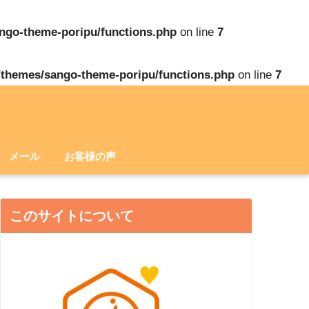
ango-theme-poripu/functions.php
on line
7
/themes/sango-theme-poripu/functions.php
on line
7
メール
お客様の声
このサイトについて