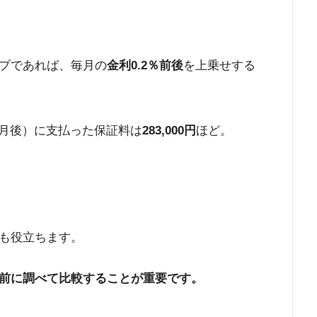
プであれば、毎月の
金利0.2％前後
を上乗せする
か月後）に支払った保証料は
283,000円
ほど。
も役立ちます。
前に調べて比較することが重要です。