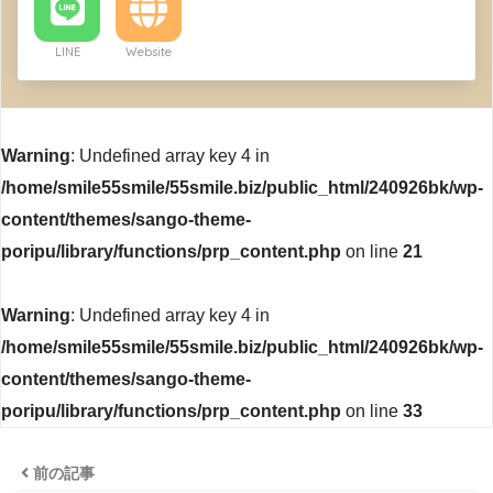
LINE
Website
Warning
: Undefined array key 4 in
/home/smile55smile/55smile.biz/public_html/240926bk/wp-
content/themes/sango-theme-
poripu/library/functions/prp_content.php
on line
21
Warning
: Undefined array key 4 in
/home/smile55smile/55smile.biz/public_html/240926bk/wp-
content/themes/sango-theme-
poripu/library/functions/prp_content.php
on line
33
前の記事