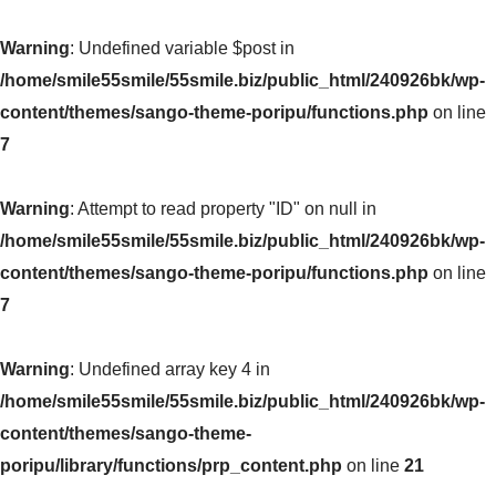
Warning
: Undefined variable $post in
/home/smile55smile/55smile.biz/public_html/240926bk/wp-
content/themes/sango-theme-poripu/functions.php
on line
7
Warning
: Attempt to read property "ID" on null in
/home/smile55smile/55smile.biz/public_html/240926bk/wp-
content/themes/sango-theme-poripu/functions.php
on line
7
Warning
: Undefined array key 4 in
/home/smile55smile/55smile.biz/public_html/240926bk/wp-
content/themes/sango-theme-
poripu/library/functions/prp_content.php
on line
21