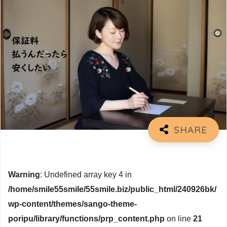
Warning
: Undefined array key 4 in
/home/smile55smile/55smile.biz/public_html/240926bk/
wp-content/themes/sango-theme-
poripu/library/functions/prp_content.php
on line
21