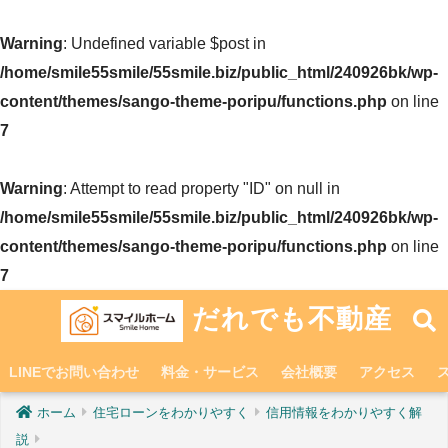
Warning
: Undefined variable $post in
/home/smile55smile/55smile.biz/public_html/240926bk/wp-
content/themes/sango-theme-poripu/functions.php
on line
7
Warning
: Attempt to read property "ID" on null in
/home/smile55smile/55smile.biz/public_html/240926bk/wp-
content/themes/sango-theme-poripu/functions.php
on line
7
だれでも不動産
LINEでお問い合わせ
料金・サービス
会社概要
アクセス
ホーム
住宅ローンをわかりやすく
信用情報をわかりやすく解
説