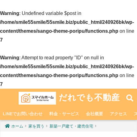
Warning
: Undefined variable $post in
/home/smile55smile/55smile.biz/public_html/240926bk/wp-
content/themes/sango-theme-poripu/functions.php
on line
7
Warning
: Attempt to read property "ID" on null in
/home/smile55smile/55smile.biz/public_html/240926bk/wp-
content/themes/sango-theme-poripu/functions.php
on line
7
だれでも不動産
LINEでお問い合わせ
料金・サービス
会社概要
アクセス
ホーム
家を買う
新築一戸建て・建売住宅