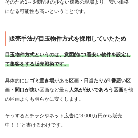
そのため1～3棟程度の少ない棟数の現場より、安い価格
になる可能性も高いということです。
販売手法が目玉物件方式を採用していたため
目玉物件方式というのは、意図的に1番安い物件を設定し
て集客をする販売戦術です。
具体的には
ゴミ置き場
がある区画・
日当たりが1番悪い
区
画・
間口が狭い
区画など最も
人気が低いであろう区画
を他
の区画よりも明らかに安くします。
そうするとチラシやネット広告に”3,000万円から販売
中！！”と書けるわけです。