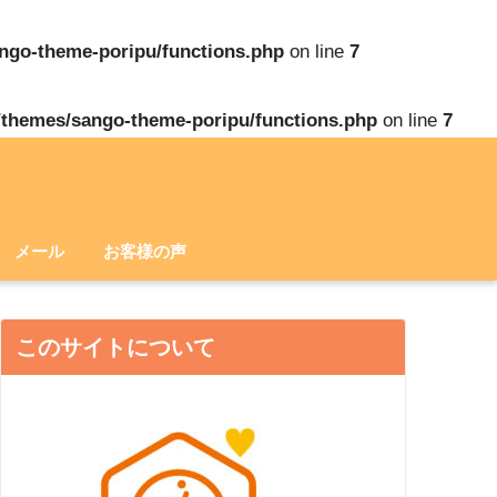
ango-theme-poripu/functions.php
on line
7
/themes/sango-theme-poripu/functions.php
on line
7
メール
お客様の声
このサイトについて