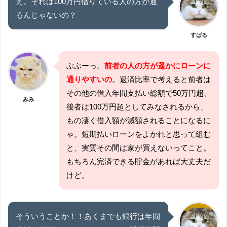
え。それは100万円借りている人の方が通
るんじゃないの？
すばる
ぶぶーっ。
前者の人の方が遥かにローンに
通りやすいの
。返済比率で考えると前者は
その他の借入年間支払い総額で50万円超、
みみ
後者は100万円超としてみなされるから、
もの凄く借入額が減額されることになるに
ゃ。短期払いローンをよかれと思って組む
と、実質その間は家が買えないってこと。
もちろん完済できる貯金があれば大丈夫だ
けど。
そういうことか！！あくまでも銀行は年間