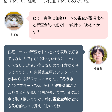
借りやすく、住宅ローンに通りやすいのですね。
ねえ、実際に住宅ローンの審査が返済比率
と審査金利の点で甘い銀行ってあるのか
な？
すばる
住宅ローンの審査が甘いという表現は好き
ではないのですが（Google検索に引っか
からないと読者が増えないので仕方なく使
小森谷
ってます）、中央労働金庫とフラット３５
が私の知る限りオススメかな。
”ろうき
ん”と”フラット”
ね。それと
信用金庫
さん
は審査金利が低い傾向が強いです。別の記
事で取り扱いますが、特に
審査金利がとて
も良心的
なので覚えておいてね。