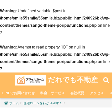
Warning
: Undefined variable $post in
/home/smile55smile/55smile.biz/public_html/240926bk/wp-
content/themes/sango-theme-poripu/functions.php
on line
7
Warning
: Attempt to read property "ID" on null in
/home/smile55smile/55smile.biz/public_html/240926bk/wp-
content/themes/sango-theme-poripu/functions.php
on line
7
だれでも不動産
LINEでお問い合わせ
料金・サービス
会社概要
アクセス
ホーム
住宅ローンをわかりやすく